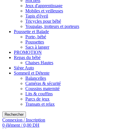
Hochets
Jeux d'apprentissage
Mobiles et veilleuses
Tapis d'éveil
Tricycles pour bébé
Youpalas, trotteurs et porteurs
Poussette et Balade
Porte- bébé
Poussettes
Sacs à langer
PROMOTION
Repas du bébé
Chaises Hautes
Siège Auto
Sommeil et Détente
Balancelles
Caméras & sécurité
Coussins maternité
Lits & couffins
Parcs de jeux
Transats et relax
Rechercher
Connexion / Inscription
0
élément
/
0,00
DH