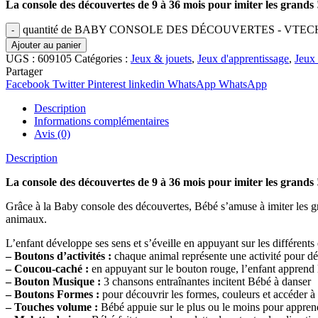
La console des découvertes de 9 à 36 mois pour imiter les grands 
quantité de BABY CONSOLE DES DÉCOUVERTES - VTEC
Ajouter au panier
UGS :
609105
Catégories :
Jeux & jouets
,
Jeux d'apprentissage
,
Jeux 
Partager
Facebook
Twitter
Pinterest
linkedin
WhatsApp
WhatsApp
Description
Informations complémentaires
Avis (0)
Description
La console des découvertes de 9 à 36 mois pour imiter les grands 
Grâce à la Baby console des découvertes, Bébé s’amuse à imiter les gra
animaux.
L’enfant développe ses sens et s’éveille en appuyant sur les différent
– Boutons d’activités :
chaque animal représente une activité pour déco
– Coucou-caché :
en appuyant sur le bouton rouge, l’enfant apprend l
– Bouton Musique :
3 chansons entraînantes incitent Bébé à danser
– Boutons Formes :
pour découvrir les formes, couleurs et accéder à
– Touches volume :
Bébé appuie sur le plus ou le moins pour appren