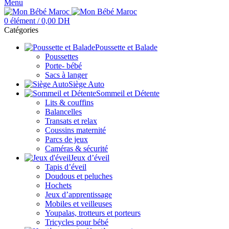
Menu
0
élément
/
0,00
DH
Catégories
Poussette et Balade
Poussettes
Porte- bébé
Sacs à langer
Siège Auto
Sommeil et Détente
Lits & couffins
Balancelles
Transats et relax
Coussins maternité
Parcs de jeux
Caméras & sécurité
Jeux d’éveil
Tapis d’éveil
Doudous et peluches
Hochets
Jeux d’apprentissage
Mobiles et veilleuses
Youpalas, trotteurs et porteurs
Tricycles pour bébé