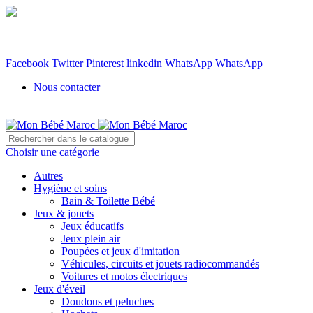
WhatsApp: 06 66 036 039
Livraison gratuite partout au Maroc à partir de 400 DH
Partagez sur :
Facebook
Twitter
Pinterest
linkedin
WhatsApp
WhatsApp
Nous contacter
Choisir une catégorie
Autres
Hygiène et soins
Bain & Toilette Bébé
Jeux & jouets
Jeux éducatifs
Jeux plein air
Poupées et jeux d'imitation
Véhicules, circuits et jouets radiocommandés
Voitures et motos électriques
Jeux d'éveil
Doudous et peluches