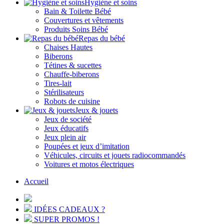
Hygiène et soins
Bain & Toilette Bébé
Couvertures et vêtements
Produits Soins Bébé
Repas du bébé
Chaises Hautes
Biberons
Tétines & sucettes
Chauffe-biberons
Tires-lait
Stérilisateurs
Robots de cuisine
Jeux & jouets
Jeux de société
Jeux éducatifs
Jeux plein air
Poupées et jeux d’imitation
Véhicules, circuits et jouets radiocommandés
Voitures et motos électriques
Accueil
IDÉES CADEAUX ?
SUPER PROMOS !