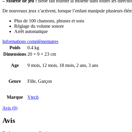
– Molette de jeu :
Bébé fait tourner la molette dans toutes les directio
De nouveaux jeux s’activent, lorsque l’enfant manipule plusieurs éléme
Plus de 100 chansons, phrases et sons
Réglage du volume sonore
Arrêt automatique
Informations complémentaires
Poids
0.4 kg
Dimensions
20 × 9 × 23 cm
Age
9 mois, 12 mois, 18 mois, 2 ans, 3 ans
Genre
Fille, Garçon
Marque
Vtech
Avis (0)
Avis