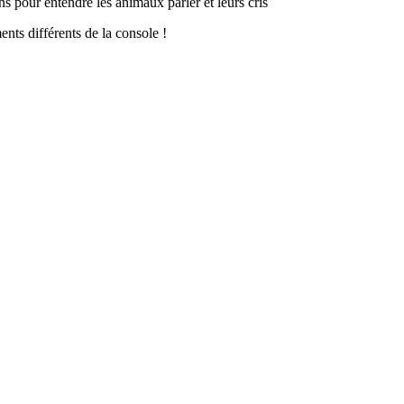
ns pour entendre les animaux parler et leurs cris
nts différents de la console !