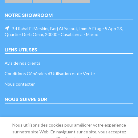
NOTRE SHOWROOM
Bd Rahal El Meskini, Borj Al Yacout, Imm A Etage 5 App 23,
Quartier Derb Omar, 20000 - Casablanca - Maroc
LIENS UTILSES
Avis de nos clients
Conditions Générales d’Utilisation et de Vente
Nous contacter
NOUS SUIVRE SUR
Nous utilisons des cookies pour améliorer votre expérience
sur notre site Web. En naviguant sur ce site, vous acceptez
Mon Bébé
2020 - Tous droits réservés.