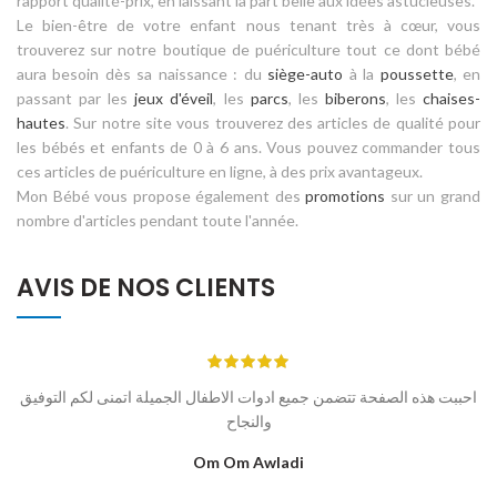
rapport qualité-prix, en laissant la part belle aux idées astucieuses.
Le bien-être de votre enfant nous tenant très à cœur, vous
trouverez sur notre boutique de puériculture tout ce dont bébé
aura besoin dès sa naissance : du
siège-auto
à la
poussette
, en
passant par les
jeux d'éveil
, les
parcs
, les
biberons
, les
chaises-
hautes
. Sur notre site vous trouverez des articles de qualité pour
les bébés et enfants de 0 à 6 ans. Vous pouvez commander tous
ces articles de puériculture en ligne, à des prix avantageux.
Mon Bébé vous propose également des
promotions
sur un grand
nombre d'articles pendant toute l'année.
AVIS DE NOS CLIENTS
احببت هذه الصفحة تتضمن جميع ادوات الاطفال الجميلة اتمنى لكم التوفيق
والنجاح
Om Om Awladi