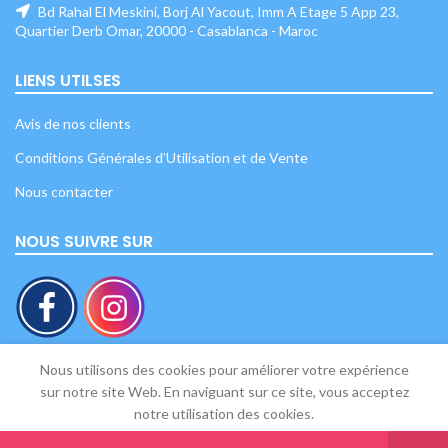
Bd Rahal El Meskini, Borj Al Yacout, Imm A Etage 5 App 23,
Quartier Derb Omar, 20000 - Casablanca - Maroc
LIENS UTILSES
Avis de nos clients
Conditions Générales d’Utilisation et de Vente
Nous contacter
NOUS SUIVRE SUR
Nous utilisons des cookies pour améliorer votre expérience
sur notre site Web. En naviguant sur ce site, vous acceptez
Mon Bébé
2020 - Tous droits réservés.
notre utilisation des cookies.