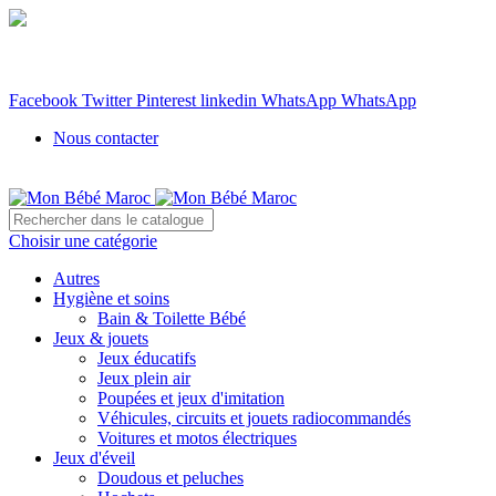
WhatsApp: 06 66 036 039
Livraison gratuite partout au Maroc à partir de 400 DH
Partagez sur :
Facebook
Twitter
Pinterest
linkedin
WhatsApp
WhatsApp
Nous contacter
Choisir une catégorie
Autres
Hygiène et soins
Bain & Toilette Bébé
Jeux & jouets
Jeux éducatifs
Jeux plein air
Poupées et jeux d'imitation
Véhicules, circuits et jouets radiocommandés
Voitures et motos électriques
Jeux d'éveil
Doudous et peluches