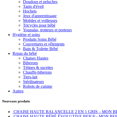
Doudous et peluches
Tapis d'éveil
Hochets
Jeux d'apprentissage
Mobiles et veilleuses
Tricycles pour bébé
Youpalas, trotteurs et porteurs
Hygiène et soins
Produits Soins Bébé
Couvertures et vêtements
Bain & Toilette Bébé
Repas du bébé
Chaises Hautes
Biberons
Tétines & sucettes
Chauffe-biberons
Tires-lait
Stérilisateurs
Robots de cuisine
Autres
Nouveaux produits
CHAISE HAUTE BALANCELLE 2 EN 1 GRIS – MON 
CHAISE HAUTE BÉBÉ ÉVOLUTIVE BEIGE– MON BE