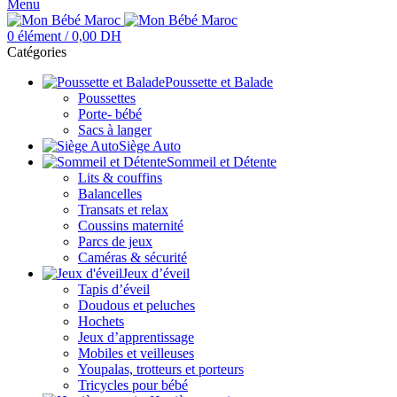
Menu
0
élément
/
0,00
DH
Catégories
Poussette et Balade
Poussettes
Porte- bébé
Sacs à langer
Siège Auto
Sommeil et Détente
Lits & couffins
Balancelles
Transats et relax
Coussins maternité
Parcs de jeux
Caméras & sécurité
Jeux d’éveil
Tapis d’éveil
Doudous et peluches
Hochets
Jeux d’apprentissage
Mobiles et veilleuses
Youpalas, trotteurs et porteurs
Tricycles pour bébé