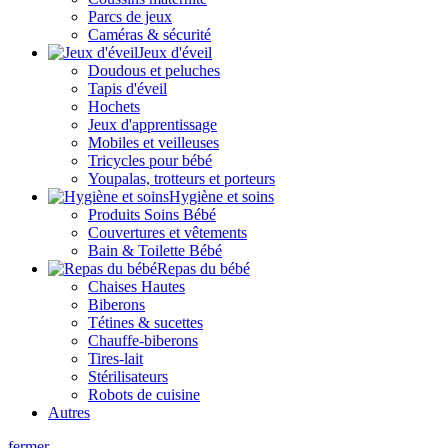
Parcs de jeux
Caméras & sécurité
Jeux d'éveil
Doudous et peluches
Tapis d'éveil
Hochets
Jeux d'apprentissage
Mobiles et veilleuses
Tricycles pour bébé
Youpalas, trotteurs et porteurs
Hygiène et soins
Produits Soins Bébé
Couvertures et vêtements
Bain & Toilette Bébé
Repas du bébé
Chaises Hautes
Biberons
Tétines & sucettes
Chauffe-biberons
Tires-lait
Stérilisateurs
Robots de cuisine
Autres
fermer