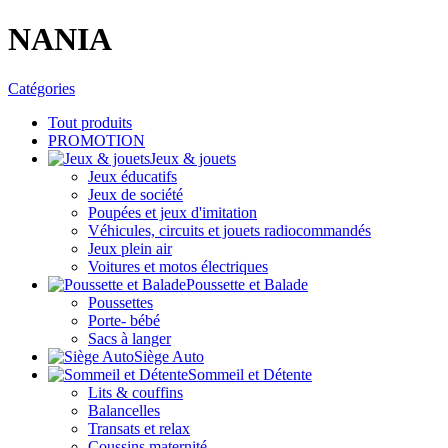
NANIA
Catégories
Tout
produits
PROMOTION
Jeux & jouets
Jeux éducatifs
Jeux de société
Poupées et jeux d'imitation
Véhicules, circuits et jouets radiocommandés
Jeux plein air
Voitures et motos électriques
Poussette et Balade
Poussettes
Porte- bébé
Sacs à langer
Siège Auto
Sommeil et Détente
Lits & couffins
Balancelles
Transats et relax
Coussins maternité