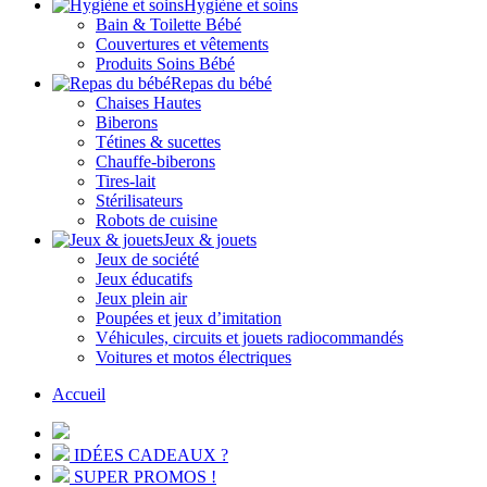
Hygiène et soins
Bain & Toilette Bébé
Couvertures et vêtements
Produits Soins Bébé
Repas du bébé
Chaises Hautes
Biberons
Tétines & sucettes
Chauffe-biberons
Tires-lait
Stérilisateurs
Robots de cuisine
Jeux & jouets
Jeux de société
Jeux éducatifs
Jeux plein air
Poupées et jeux d’imitation
Véhicules, circuits et jouets radiocommandés
Voitures et motos électriques
Accueil
IDÉES CADEAUX ?
SUPER PROMOS !