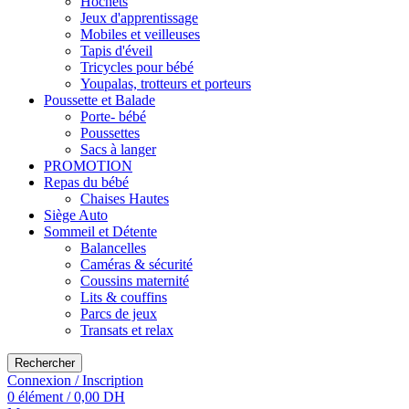
Hochets
Jeux d'apprentissage
Mobiles et veilleuses
Tapis d'éveil
Tricycles pour bébé
Youpalas, trotteurs et porteurs
Poussette et Balade
Porte- bébé
Poussettes
Sacs à langer
PROMOTION
Repas du bébé
Chaises Hautes
Siège Auto
Sommeil et Détente
Balancelles
Caméras & sécurité
Coussins maternité
Lits & couffins
Parcs de jeux
Transats et relax
Rechercher
Connexion / Inscription
0
élément
/
0,00
DH