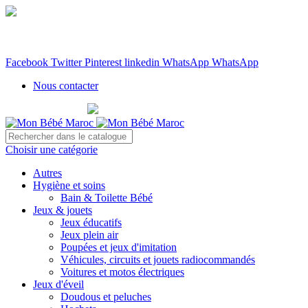
WhatsApp: 06 66 036 039
Livraison gratuite partout au Maroc à partir de 400 DH
Partagez sur :
Facebook
Twitter
Pinterest
linkedin
WhatsApp
WhatsApp
Nous contacter
WhatsApp: 06 66 036 039
Choisir une catégorie
Autres
Hygiène et soins
Bain & Toilette Bébé
Jeux & jouets
Jeux éducatifs
Jeux plein air
Poupées et jeux d'imitation
Véhicules, circuits et jouets radiocommandés
Voitures et motos électriques
Jeux d'éveil
Doudous et peluches