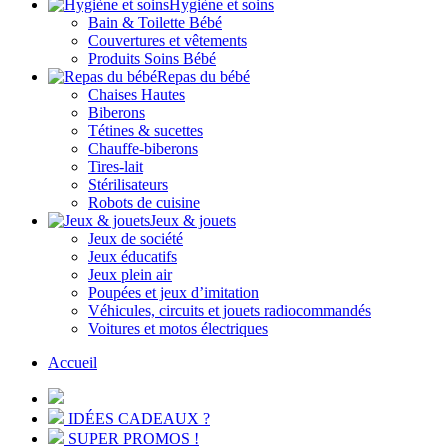
Hygiène et soins
Bain & Toilette Bébé
Couvertures et vêtements
Produits Soins Bébé
Repas du bébé
Chaises Hautes
Biberons
Tétines & sucettes
Chauffe-biberons
Tires-lait
Stérilisateurs
Robots de cuisine
Jeux & jouets
Jeux de société
Jeux éducatifs
Jeux plein air
Poupées et jeux d’imitation
Véhicules, circuits et jouets radiocommandés
Voitures et motos électriques
Accueil
IDÉES CADEAUX ?
SUPER PROMOS !