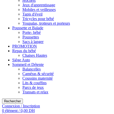
Hochets
Jeux d'apprentissage
Mobiles et veilleuses
Tapis d'éveil
Tricycles pour bébé
Youpalas, trotteurs et porteurs
Poussette et Balade
Porte- bébé
Poussettes
Sacs à langer
PROMOTION
Repas du bébé
Chaises Hautes
Siège Auto
Sommeil et Détente
Balancelles
Caméras & sécurité
Coussins maternité
Lits & couffins
Parcs de jeux
Transats et relax
Rechercher
Connexion / Inscription
0
élément
/
0,00
DH