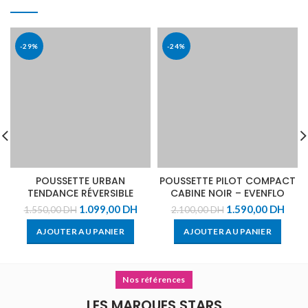
-29%
-24%
POUSSETTE URBAN
POUSSETTE PILOT COMPACT
TENDANCE RÉVERSIBLE
CABINE NOIR – EVENFLO
GRENAT – MON BÉBÉ
1.099,00
DH
1.590,00
DH
1.550,00
DH
2.100,00
DH
AJOUTER AU PANIER
AJOUTER AU PANIER
Nos références
LES MARQUES STARS