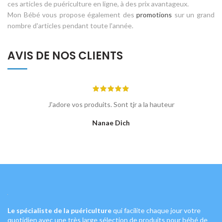
ces articles de puériculture en ligne, à des prix avantageux.
Mon Bébé vous propose également des
promotions
sur un grand
nombre d'articles pendant toute l'année.
AVIS DE NOS CLIENTS
احببت هذه الصفحة تتضمن جميع ادوات الاطفال الجميلة اتمنى لكم التوفيق
والنجاح
Om Om Awladi
Le spécialiste de la puériculture
qui facilite chaque jour votre
quotidien avec une très large sélection de produits pour bébé de