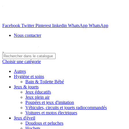
WhatsApp: 06 66 036 039
Livraison gratuite partout au Maroc à partir de 400 DH
Partagez sur :
Facebook
Twitter
Pinterest
linkedin
WhatsApp
WhatsApp
Nous contacter
WhatsApp: 06 66 036 039
Choisir une catégorie
Autres
Hygiène et soins
Bain & Toilette Bébé
Jeux & jouets
Jeux éducatifs
Jeux plein air
Poupées et jeux d'imitation
Véhicules, circuits et jouets radiocommandés
Voitures et motos électriques
Jeux d'éveil
Doudous et peluches
Hochets