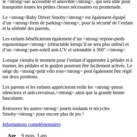
le <strong>sac accessible et amovible</strong>, qui sera utile pour
transporter toutes les petites choses nécessaires en promenade.
Le <strong>Baby Driver Smoby</strong> est également équipé
d’un <strong>frein de parking</strong>, pour la sécurité de l’enfant
et la sérénité des parents.
Les enfants bénéficieront également d’un <strong>repose-pieds
ergonomique</strong> (rétractable lorsqu’il ne sera plus utilisé) et
d’un <strong>pare-soleil anti-UV et orientable à 360°.</strong>
Lorsque viendra le moment pour l’enfant d’apprendre à pédaler et à
tourner, les pédales et le guidon pourront être facilement activés. Le
siège du <strong>petit vélo rose</strong> peut également être réglé
sur deux positions.
Les parents et les enfants apprécieront enfin les <strong>pneus
silencieux et anti-crevaison,</strong> ainsi que la grande benne
basculante.
Retrouvez les autres<strong> jouets roulants et tricycles
Smoby</strong> pour encore plus de jeu !
Informations complémentaires
Age
9 mois, 3 ans