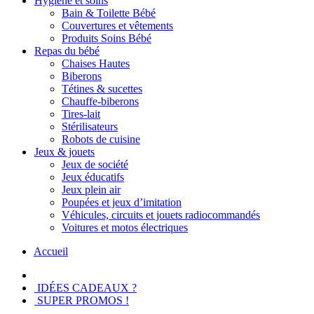
Hygiène et soins
Bain & Toilette Bébé
Couvertures et vêtements
Produits Soins Bébé
Repas du bébé
Chaises Hautes
Biberons
Tétines & sucettes
Chauffe-biberons
Tires-lait
Stérilisateurs
Robots de cuisine
Jeux & jouets
Jeux de société
Jeux éducatifs
Jeux plein air
Poupées et jeux d’imitation
Véhicules, circuits et jouets radiocommandés
Voitures et motos électriques
Accueil
IDÉES CADEAUX ?
SUPER PROMOS !