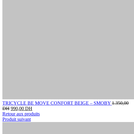
TRICYCLE BE MOVE CONFORT BEIGE – SMOBY
1.350,00
DH
990,00
DH
Retour aux produits
Produit suivant